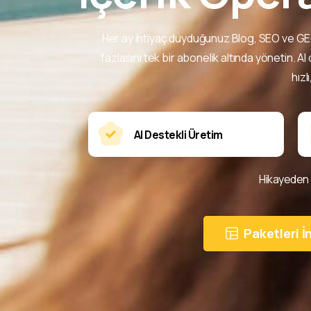
da
Her ay ihtiyaç duyduğunuz Blog, SEO ve GEO 
Tal
fazlasını tek bir abonelik altında yönetin. 
hızl
Acele Edin! Ta
Aralık 20
AI Destekli Üretim
Hikayeden 
Paketleri İ