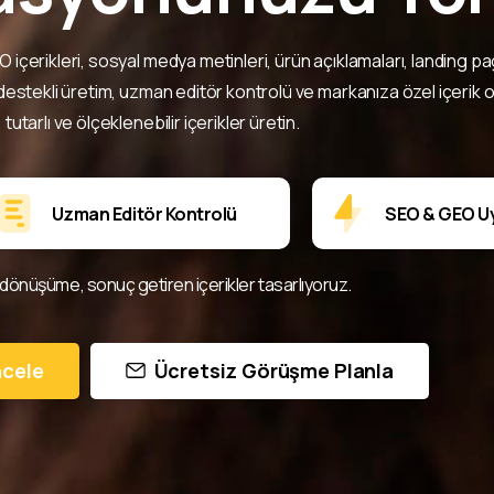
vet ediyoruz.
içerikleri, sosyal medya metinleri, ürün açıklamaları, landing p
ep Oluştur
AI destekli üretim, uzman editör kontrolü ve markanıza özel içeri
ı, tutarlı ve ölçeklenebilir içerikler üretin.
nışmaya Özel İlk İçerik Teklifi
31
25
'e Kadar Geçerlidir!
Uzman Editör Kontrolü
SEO & GEO U
dönüşüme, sonuç getiren içerikler tasarlıyoruz.
ncele
Ücretsiz Görüşme Planla