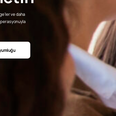
age’ler ve daha
k operasyonuyla
yumluğu