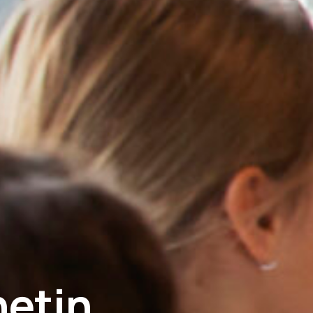
•
Ajansı
• •
netin