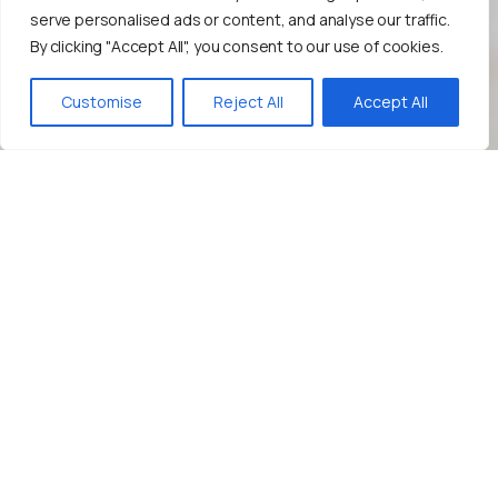
serve personalised ads or content, and analyse our traffic.
By clicking "Accept All", you consent to our use of cookies.
Bize Yazın!
Customise
Reject All
Accept All
İçerik
Pazarlama
Stratejinizi
Geliştirin!
SEO
ile
Web
Sitenize
Yüksek
Kaliteli
Trafik