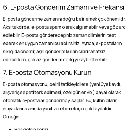
6. E-posta Gönderim Zamanı ve Frekansı
arlama
• •
Ajansı
• •
ContentUP
• •
İçerik Pazarlama
E-posta gönderme zamanını doğru belirlemek çok önemlidir.
İlk İçeriğinizi Ücretsiz Sunuyoruz!
Aksi takdirde, e-posta spam olarak algılanabilir veya göz ardı
edilebilir. E-posta göndereceğiniz zaman dilimlerini test
Tanışmamıza özel, ilk içeriğiniz tamamen
ederek en uygun zamanı bulabilirsiniz. Ayrıca, e-postaların
ücretsiz! Kalitemizi deneyimlemeniz için sizi
sıklığı da önemli; aşırı gönderim kullanıcıları rahatsız
davet ediyoruz.
edebilirken, çok az gönderim de ilgiyi kaybettirebilir.
Talep Oluştur
7. E-posta Otomasyonu Kurun
E-posta otomasyonu, belirli tetikleyicilere (yeni üye kaydı,
Acele Edin! Tanışmaya Özel İlk İçerik Teklifi
31 Aralık 2025
'e
Kadar Geçerlidir!
alışveriş sepeti terk edilmesi, özel günler vb.) dayalı olarak
otomatik e-postalar göndermeyi sağlar. Bu, kullanıcıların
ihtiyaçlarına anında yanıt verebilmek için çok faydalıdır.
Örneğin:
Hoş geldin serisi