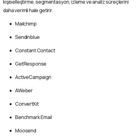
kişiselleştirme, segmentasyon, izleme ve analiz süreçlerini
daha verimli hale getirir.
Mailchimp
Sendinblue
Constant Contact
GetResponse
ActiveCampaign
AWeber
ConvertKit
Benchmark Email
Moosend