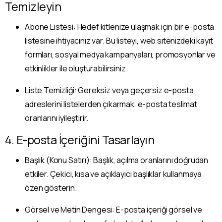
Temizleyin
Abone Listesi: Hedef kitlenize ulaşmak için bir e-posta
listesine ihtiyacınız var. Bu listeyi, web sitenizdeki kayıt
formları, sosyal medya kampanyaları, promosyonlar ve
etkinlikler ile oluşturabilirsiniz.
Liste Temizliği: Gereksiz veya geçersiz e-posta
adreslerini listelerden çıkarmak, e-posta teslimat
oranlarını iyileştirir.
4. E-posta İçeriğini Tasarlayın
Başlık (Konu Satırı): Başlık, açılma oranlarını doğrudan
etkiler. Çekici, kısa ve açıklayıcı başlıklar kullanmaya
özen gösterin.
Görsel ve Metin Dengesi: E-posta içeriği görsel ve