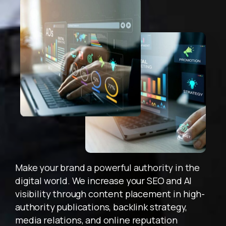
Talep Oluştur
Acele Edin! Tanışmaya Özel İlk İçerik Teklifi
31 Aralık 2025
'e
Kadar Geçerlidir!
Make your brand a powerful authority in the
digital world. We increase your SEO and AI
visibility through content placement in high-
authority publications, backlink strategy,
media relations, and online reputation