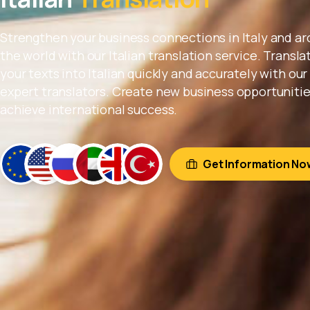
da
Strengthen your business connections in Italy and a
Tal
the world with our Italian translation service. Transla
your texts into Italian quickly and accurately with our
expert translators. Create new business opportunitie
Acele Edin! Ta
achieve international success.
Aralık 20
Get Information No