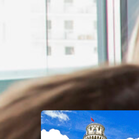
ontentUP
• •
İçerik Pazarlama
• •
Ajansı
iğinizi Ücretsiz
nuyoruz!
l, ilk içeriğiniz tamamen
izi deneyimlemeniz için sizi