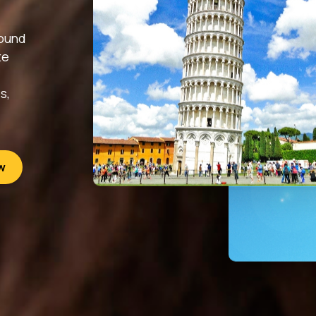
vet ediyoruz.
round
ep Oluştur
te
s,
nışmaya Özel İlk İçerik Teklifi
31
25
'e Kadar Geçerlidir!
w