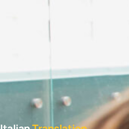
• •
İçerik Pazarlama
• •
Ajansı
• •
C
İlk İçer
Su
Tanışmamıza öze
Italian
Translation
ücretsiz! Kalitem