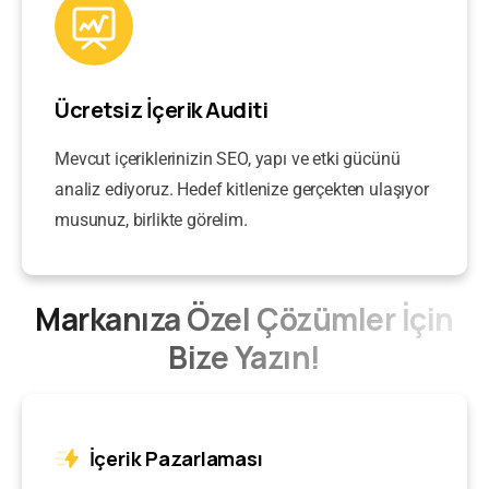
Ücretsiz İçerik Auditi
•
İçerik Pazarlama
• •
Ajansı
• •
ContentUP
• •
İçer
Mevcut içeriklerinizin SEO, yapı ve etki gücünü
İlk İçeriğinizi Ücretsiz Sunuyoruz!
analiz ediyoruz. Hedef kitlenize gerçekten ulaşıyor
Tanışmamıza özel, ilk içeriğiniz tamamen
musunuz, birlikte görelim.
ücretsiz! Kalitemizi deneyimlemeniz için sizi
davet ediyoruz.
Markanıza Özel Çözümler İçin
Talep Oluştur
Bize Yazın!
Acele Edin! Tanışmaya Özel İlk İçerik Teklifi
31 Aralık 2025
'e
Kadar Geçerlidir!
İçerik Pazarlaması